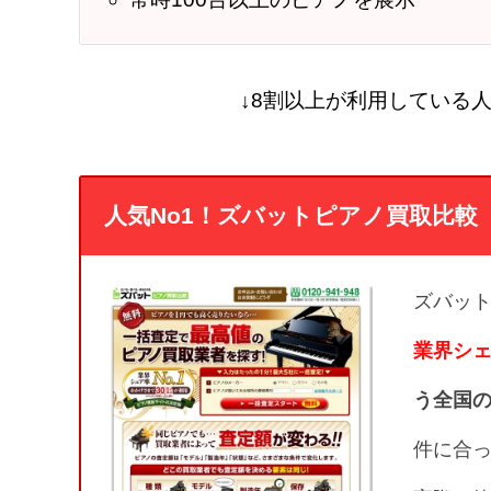
↓8割以上が利用している人
人気No1！ズバットピアノ買取比較
ズバッ
業界シェ
う全国
件に合