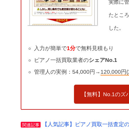
実際に
たとこ
した。
入力が簡単で
1分
で無料見積もり
ピアノ一括買取業者の
シェアNo.1
管理人の実例：54,000円→
120,00
【無料】No.1の
【人気記事】ピアノ買取一括査定
関連記事