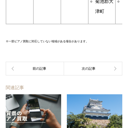
菊池郡大
阿
津町
森
※一部ピアノ買取に対応していない地域がある場合があります。
関連記事