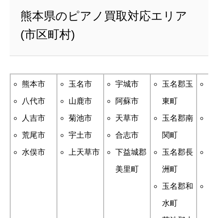
熊本県のピアノ買取対応エリア
(市区町村)
熊本市
玉名市
宇城市
玉名郡玉
菊
八代市
山鹿市
阿蘇市
東町
陽
人吉市
菊池市
天草市
玉名郡南
阿
荒尾市
宇土市
合志市
関町
小
水俣市
上天草市
下益城郡
玉名郡長
阿
美里町
洲町
国
玉名郡和
阿
水町
山