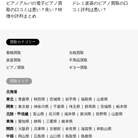
ピアノアルバの電子ピアノ買
ドレミ楽器のピアノ買取の口
取の口コミは悪い？良い？特
コミ評判は悪い？
徴や評判まとめ
買取カテゴリー
着物買取
古銭買取
楽器買取
不用品買取
ピアノ買取
ギター買取
買取エリア
北海道
東北
青森県
秋田県
宮城県
岩手県
福島県
山形県
関東
東京都
神奈川県
千葉県
埼玉県
群馬県
茨城県
栃木県
北陸・甲信越
富山県
石川県
福井県
新潟県
長野県
山梨県
東海
愛知県
静岡
三重県
岐阜県
関西
大阪府
兵庫県
京都府
奈良県
滋賀県
和歌山県
中国
岡山県
広島県
山口県
鳥取県
島根県