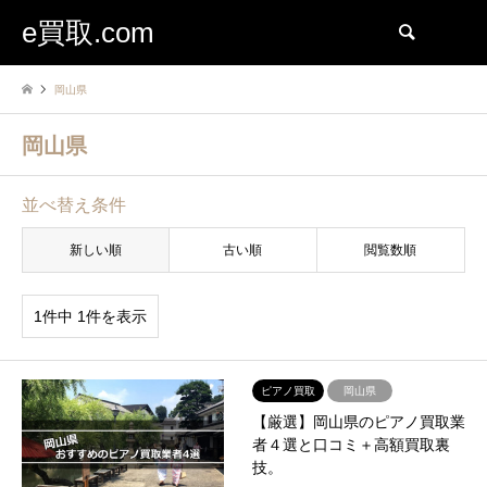
e買取.com
検索
岡山県
岡山県
並べ替え条件
新しい順
古い順
閲覧数順
1件中 1件を表示
ピアノ買取
岡山県
【厳選】岡山県のピアノ買取業
者４選と口コミ＋高額買取裏
技。