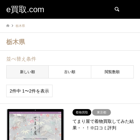
e買取.com
検索
栃木県
栃木県
並べ替え条件
新しい順
古い順
閲覧数順
2件中 1〜2件を表示
着物買取
東京都
てまり屋で着物買取してみた結
果・・！※口コミ評判