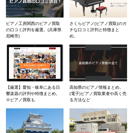
ピアノ工房関西のピアノ買取
さくらピアノ(ピアノ買取)のガ
の口コミ評判を厳選。(兵庫県
チな口コミ評判と特徴まと
尼崎市)
め。
【厳選】愛知・岐阜にある日
高知県のピアノ情報まとめ。
響楽器の評判や特徴まとめ。
(電子)ピアノ買取業者や高く売
※ピアノ買取も
る方法など