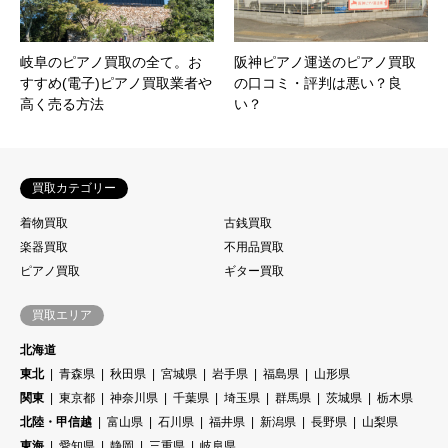
岐阜のピアノ買取の全て。お
阪神ピアノ運送のピアノ買取
すすめ(電子)ピアノ買取業者や
の口コミ・評判は悪い？良
高く売る方法
い？
買取カテゴリー
着物買取
古銭買取
楽器買取
不用品買取
ピアノ買取
ギター買取
買取エリア
北海道
東北
青森県
秋田県
宮城県
岩手県
福島県
山形県
関東
東京都
神奈川県
千葉県
埼玉県
群馬県
茨城県
栃木県
北陸・甲信越
富山県
石川県
福井県
新潟県
長野県
山梨県
東海
愛知県
静岡
三重県
岐阜県