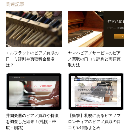
関連記事
エルフラットのピアノ買取の
ヤマハピアノサービスのピア
口コミ評判や買取料金相場
ノ買取の口コミ評判と高額買
は？
取方法
井関楽器のピアノ買取や特徴
【衝撃】札幌にあるピアノフ
を調査した結果！(札幌・帯
ロンティアのピアノ買取の口
広・釧路)
コミや特徴まとめ