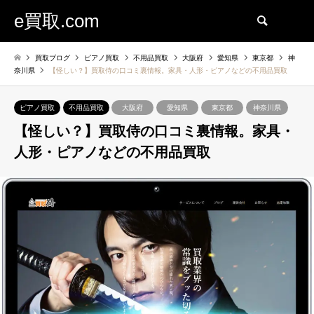
e買取.com
検索
買取ブログ
ピアノ買取
不用品買取
大阪府
愛知県
東京都
神
奈川県
【怪しい？】買取侍の口コミ裏情報。家具・人形・ピアノなどの不用品買取
ピアノ買取
不用品買取
大阪府
愛知県
東京都
神奈川県
【怪しい？】買取侍の口コミ裏情報。家具・
人形・ピアノなどの不用品買取