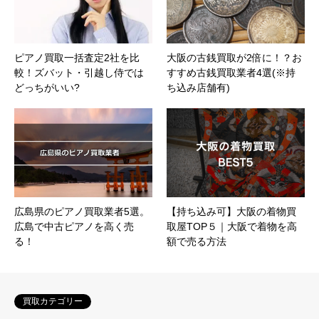
ピアノ買取一括査定2社を比
大阪の古銭買取が2倍に！？お
較！ズバット・引越し侍では
すすめ古銭買取業者4選(※持
どっちがいい?
ち込み店舗有)
広島県のピアノ買取業者5選。
【持ち込み可】大阪の着物買
広島で中古ピアノを高く売
取屋TOP５｜大阪で着物を高
る！
額で売る方法
買取カテゴリー