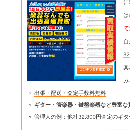
に
は
て
自
3
楽
み
出張・配送・査定手数料無料
ギター・管楽器・鍵盤楽器など豊富な
管理人の例：他社32,800円査定のギ