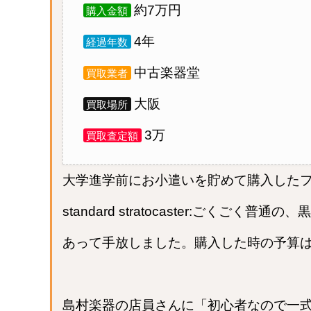
約7万円
購入金額
4年
経過年数
中古楽器堂
買取業者
大阪
買取場所
3万
買取査定額
大学進学前にお小遣いを貯めて購入したフェン
standard stratocaster:ごく
あって手放しました。購入した時の予算は
島村楽器の店員さんに「初心者なので一