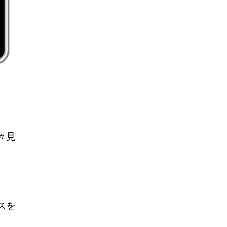
々見
スを