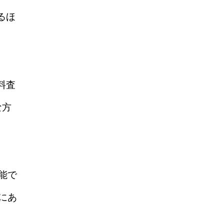
るほ
料査
な方
能で
にあ