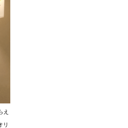
らえ
オリ