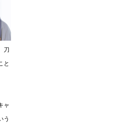
、刀
こと
。
キャ
いう