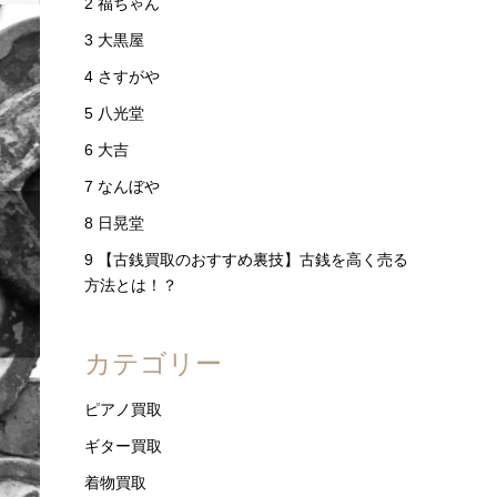
2
福ちゃん
3
大黒屋
4
さすがや
5
八光堂
6
大吉
7
なんぼや
8
日晃堂
9
【古銭買取のおすすめ裏技】古銭を高く売る
方法とは！？
カテゴリー
ピアノ買取
ギター買取
着物買取