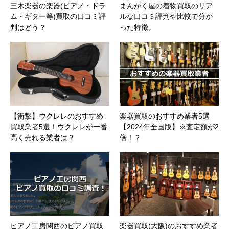
三木楽器の楽器(ピアノ・ドラ
まんがく屋の着物買取のリア
ム・ギター等)買取の口コミ評
ルな口コミ評判や比較で分か
判はどう？
った特徴。
【衝撃】ウクレレのおすすめ
楽器買取のおすすめ業者5選
買取業者5選！ウクレレが一番
【2024年全国版】※査定額が2
高く売れる業者は？
倍！？
ピアノ工房関西のピアノ買取
楽器買取(大阪)のおすすめ業者