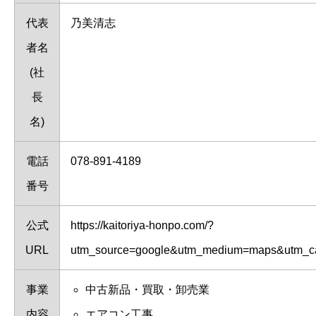
代表
乃美清志
者名
(社
長
名)
電話
078-891-4189
番号
公式
https://kaitoriya-honpo.com/?
URL
utm_source=google&utm_medium=maps&utm_c
事業
中古新品・買取・卸売業
内容
エアコン工事