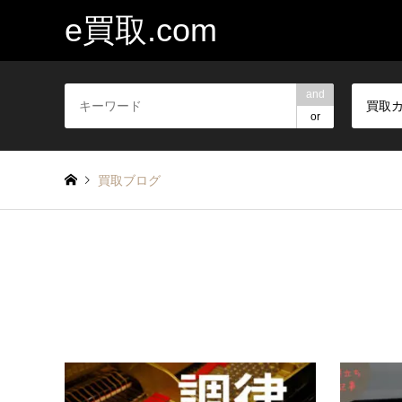
e買取.com
and
買取
or
買取ブログ