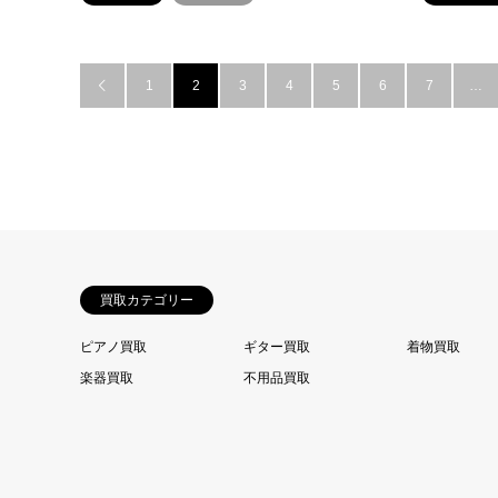
1
2
3
4
5
6
7
…

買取カテゴリー
ピアノ買取
ギター買取
着物買取
楽器買取
不用品買取