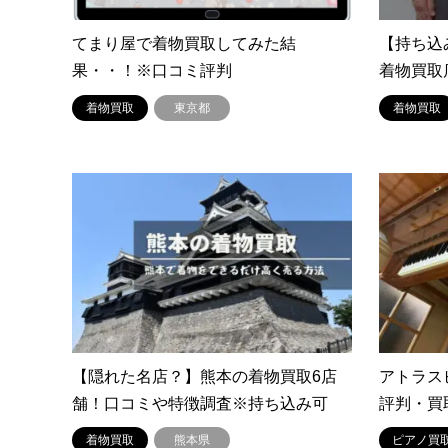
てまり屋で着物買取してみた結
【持ち込
果・・！※口コミ評判
着物買取
着物買取
東京都
着物買取
【隠れた名店？】熊本の着物買取6店
アトラス
舗！口コミや特徴調査※持ち込み可
評判・買
着物買取
熊本県
ピアノ買